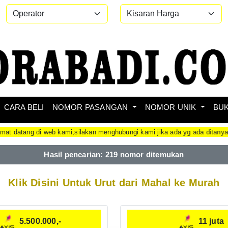
CARA BELI
NOMOR PASANGAN
NOMOR UNIK
BU
 web kami,silakan menghubungi kami jika ada yg ada ditanyakan.kami 
Hasil pencarian: 219 nomor ditemukan
Klik Disini Untuk Urut dari Mahal ke Murah
5.500.000,-
11 juta