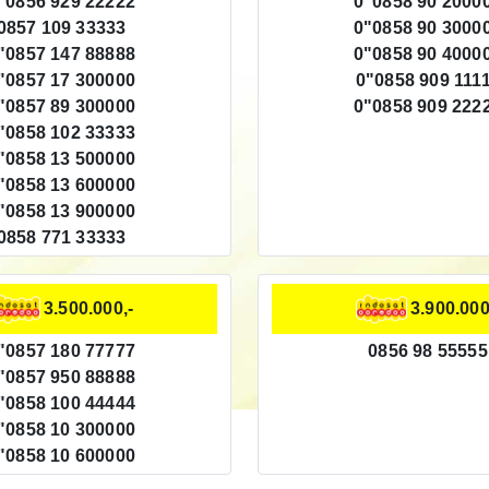
"0856 929 22222
0"0858 90 2000
0857 109 33333
0"0858 90 3000
"0857 147 88888
0"0858 90 4000
"0857 17 300000
0"0858 909 111
"0857 89 300000
0"0858 909 222
"0858 102 33333
"0858 13 500000
"0858 13 600000
"0858 13 900000
0858 771 33333
3.500.000,-
3.900.000
"0857 180 77777
0856 98 55555
"0857 950 88888
"0858 100 44444
"0858 10 300000
"0858 10 600000