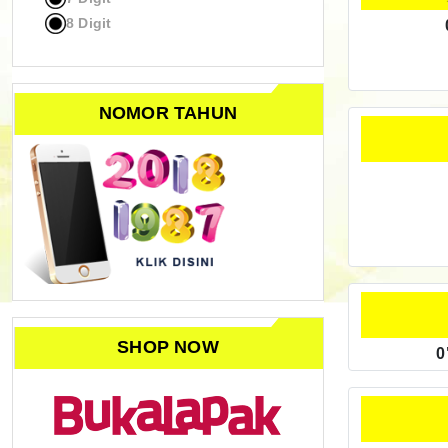
8 Digit
NOMOR TAHUN
SHOP NOW
0