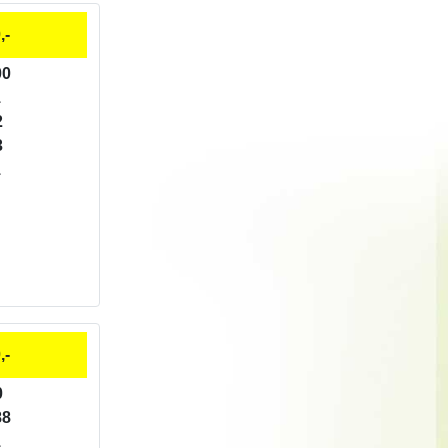
,-
00
1
2
3
1
,-
0
88
1