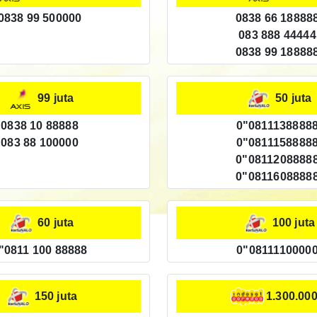
0838 99 500000
0838 66 18888
083 888 44444
0838 99 18888
99 juta
50 juta
0838 10 88888
0"0811138888
083 88 100000
0"0811158888
0"0811208888
0"0811608888
60 juta
100 juta
"0811 100 88888
0"0811110000
150 juta
1.300.000