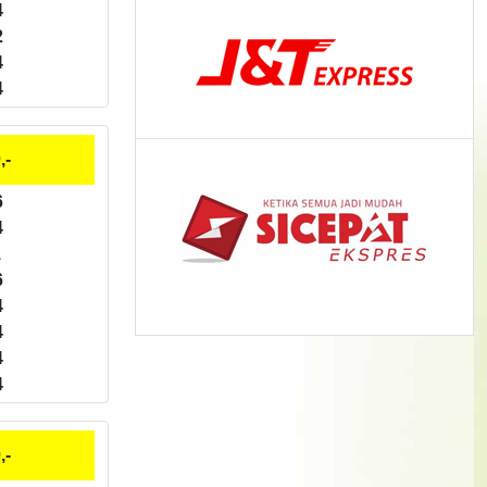
4
2
4
4
,-
6
4
1
6
4
4
4
4
,-