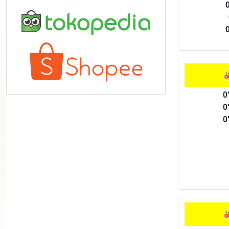
0
0
0