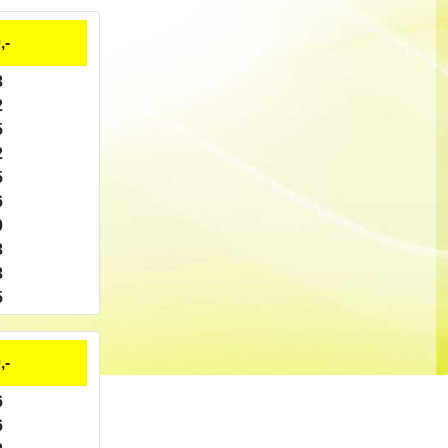
,-
3
2
5
2
5
6
0
3
3
5
,-
6
6