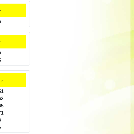
-
9
-
0
5
,-
51
62
65
71
3
6