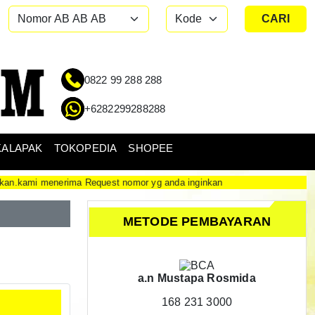
CARI
0822 99 288 288
+6282299288288
KALAPAK
TOKOPEDIA
SHOPEE
enerima Request nomor yg anda inginkan
METODE PEMBAYARAN
a.n Mustapa Rosmida
168 231 3000