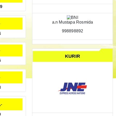
89
a.n Mustapa Rosmida
-
998898892
4
-
KURIR
6
-
8
,-
0