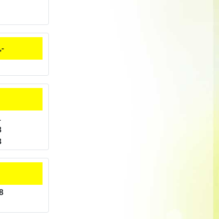
,-
1
8
8
8