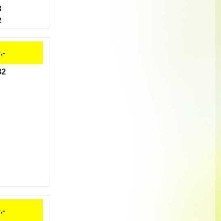
3
2
,-
82
,-