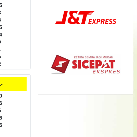
5
3
3
5
4
0
1
5
2
,-
0
6
5
6
5