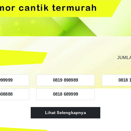
JUML
999999
0819 898989
0818 
808888
0818 689999
Lihat Selengkapnya