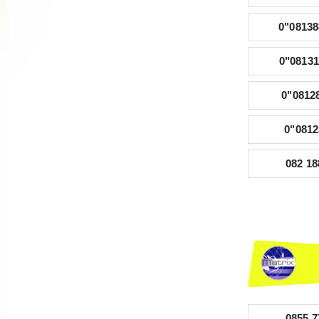
0"08138
0"08131
0"0812
0"0812
082 18
0855 7