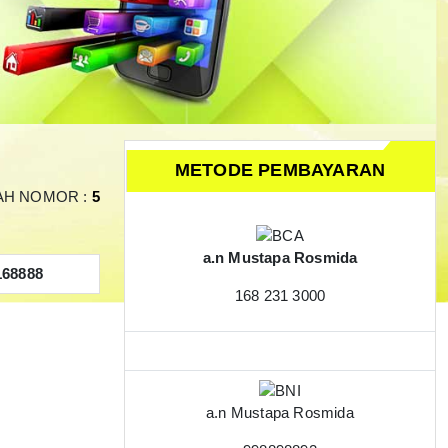
METODE PEMBAYARAN
AH NOMOR :
5
a.n Mustapa Rosmida
168888
168 231 3000
a.n Mustapa Rosmida