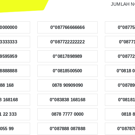
JUMLAH N
0000000
0"087766666666
0"08775
3333333
0"087722222222
0"08771
9595959
0"0817898989
0"08772
8888888
0"0818500500
0"0818 0
88 168
0878 90909090
0"08789
8 168168
0"083838 168168
0"08181
1 22 333
0878 7777 0000
0818 8
055 99
0"087888 087888
0"08787