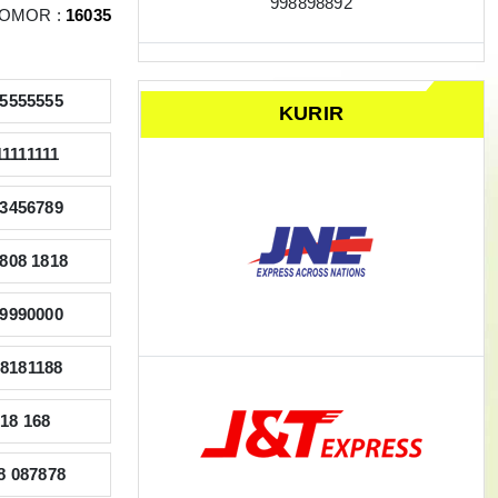
998898892
OMOR :
16035
5555555
KURIR
1111111
3456789
808 1818
9990000
8181188
18 168
8 087878