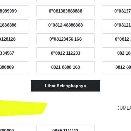
8999999
0"081383888888
0"08137
1888888
0"0812 48888888
0"08121
8128128
0"08123456 168
0"0812 
334567
0"0812 112233
082 18
888889
0821 8888 168
0812 80
Lihat Selengkapnya
JUML
700000
0855 1111112