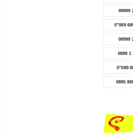
08999 
0"089 68
08999 
0899 1 
0"089 8
0895 80