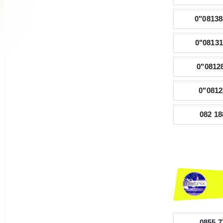
0"08138
0"08131
0"0812
0"0812
082 18
0855 7