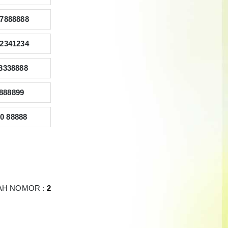
7888888
2341234
3338888
888899
0 88888
AH NOMOR :
2