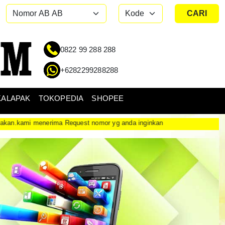
CARI
0822 99 288 288
+6282299288288
KALAPAK
TOKOPEDIA
SHOPEE
menerima Request nomor yg anda inginkan