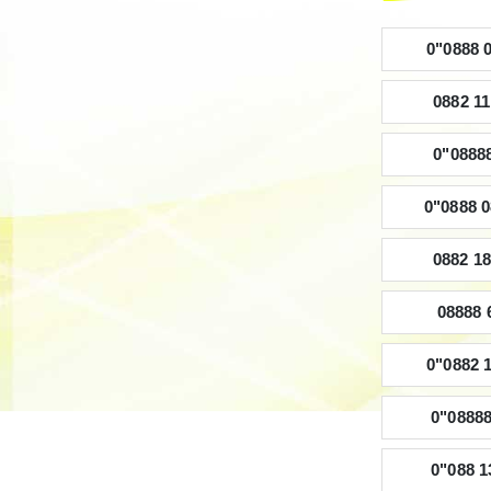
0"0888 
0882 11
0"0888
0"0888 0
0882 18
08888 
0"0882 
0"08888
0"088 1