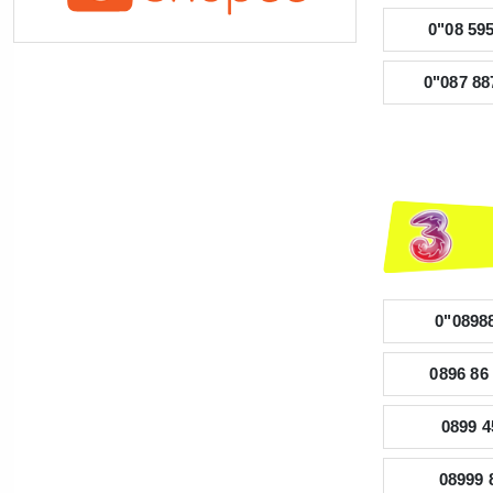
0"08 59
0"087 88
0"0898
0896 86 
0899 4
08999 