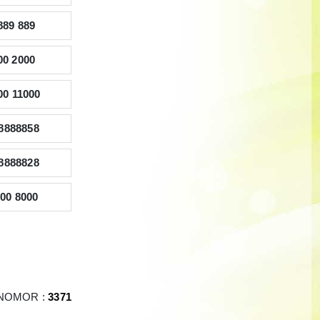
889 889
00 2000
00 11000
8888858
8888828
00 8000
NOMOR :
3371