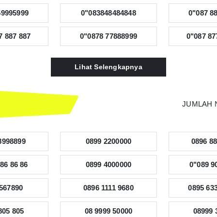
59995999
0"083848484848
0"087 8
7 887 887
0"0878 77888999
0"087 87
Lihat Selengkapnya
JUMLAH 
8998899
0899 2200000
0896 88
86 86 86
0899 4000000
0"089 9
567890
0896 1111 9680
0895 633
805 805
08 9999 50000
08999 