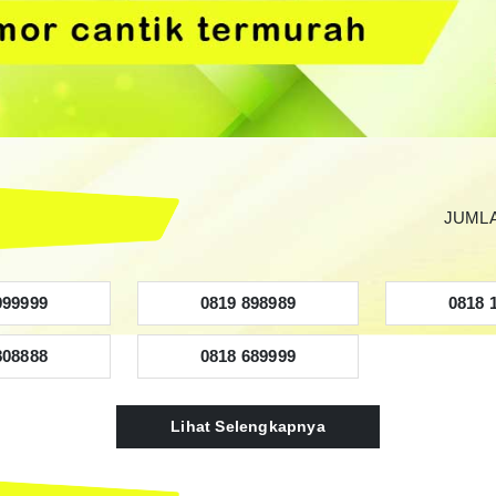
JUML
999999
0819 898989
0818 
808888
0818 689999
Lihat Selengkapnya