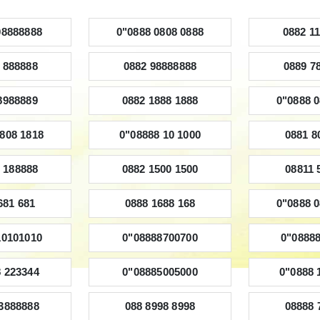
08888888
0"0888 0808 0888
0882 11
 888888
0882 98888888
0889 7
8988889
0882 1888 1888
0"0888 0
808 1818
0"08888 10 1000
0881 8
 188888
0882 1500 1500
08811 
681 681
0888 1688 168
0"0888 0
10101010
0"08888700700
0"08888
 223344
0"08885005000
0"0888 
3888888
088 8998 8998
08888 