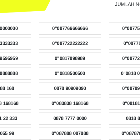
JUMLAH N
0000000
0"087766666666
0"08775
3333333
0"087722222222
0"08771
9595959
0"0817898989
0"08772
8888888
0"0818500500
0"0818 0
88 168
0878 90909090
0"08789
8 168168
0"083838 168168
0"08181
1 22 333
0878 7777 0000
0818 8
055 99
0"087888 087888
0"08787