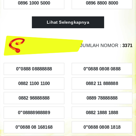
0896 1000 5000
0896 8800 8000
Lihat Selengkapnya
JUMLAH NOMOR :
3371
0"0888 08888888
0"0888 0808 0888
0882 1100 1100
0882 11 888888
0882 98888888
0889 78888888
0"08888988889
0882 1888 1888
0"0888 08 168168
0"0888 0808 1818