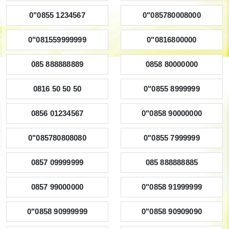
0"0855 1234567
0"085780008000
0"081559999999
0"0816800000
085 888888889
0858 80000000
0816 50 50 50
0"0855 8999999
0856 01234567
0"0858 90000000
0"085780808080
0"0855 7999999
0857 09999999
085 888888885
0857 99000000
0"0858 91999999
0"0858 90999999
0"0858 90909090