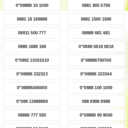
0"08888 10 1000
0881 805 5758
0882 18 188888
0882 1500 1500
08811 500 777
08888 681 681
0888 1688 168
0"0888 0818 0818
0"0882 10101010
0"08888700700
0"08888 232323
0"08888 223344
0"08885005000
0"0888 100 1000
0"088 13888888
088 8998 8998
08888 777 555
0"08888 90 9000