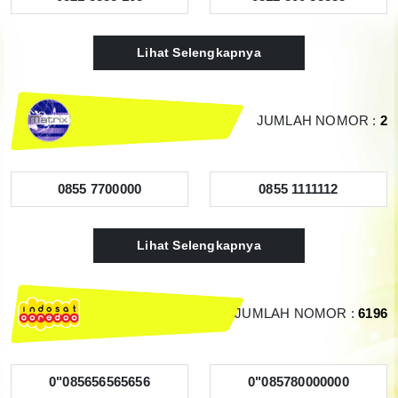
Lihat Selengkapnya
JUMLAH NOMOR :
2
0855 7700000
0855 1111112
Lihat Selengkapnya
JUMLAH NOMOR :
6196
0"085656565656
0"085780000000