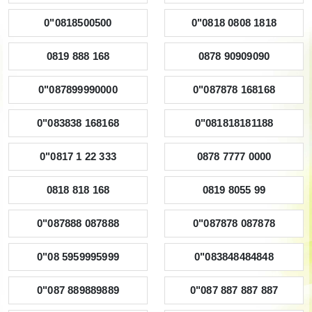
0"0818500500
0"0818 0808 1818
0819 888 168
0878 90909090
0"087899990000
0"087878 168168
0"083838 168168
0"081818181188
0"0817 1 22 333
0878 7777 0000
0818 818 168
0819 8055 99
0"087888 087888
0"087878 087878
0"08 5959995999
0"083848484848
0"087 889889889
0"087 887 887 887