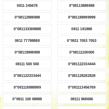
0811 345678
0"08113888888
0"08112888888
0"081188899999
0"081133388888
0811 181888
0811 77788888
0"0811 7053 7053
0"08119998888
0"08111100000
08111 500 500
0"081122334444
0"081122333444
0"081128282828
0"081118888999
0"081113456789
0"0811 100 88888
08111 868686